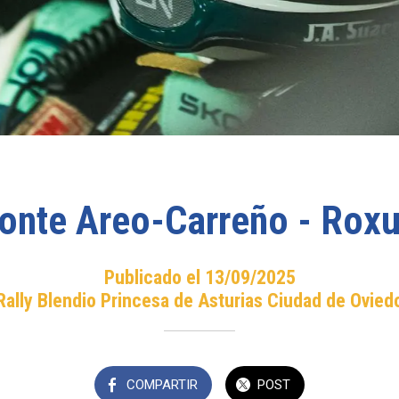
nte Areo-Carreño - Rox
Publicado el 13/09/2025
Rally Blendio Princesa de Asturias Ciudad de Ovied
COMPARTIR
POST