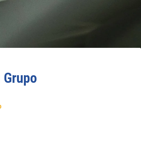
u Grupo
o