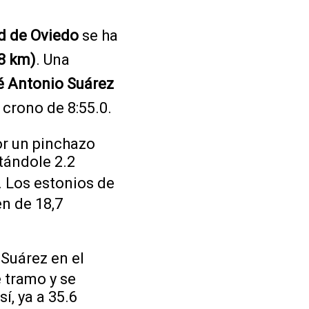
ad de Oviedo
se ha
8 km)
. Una
é Antonio Suárez
 crono de 8:55.0.
or un pinchazo
tándole 2.2
. Los estonios de
n de 18,7
 Suárez en el
e tramo y se
í, ya a 35.6