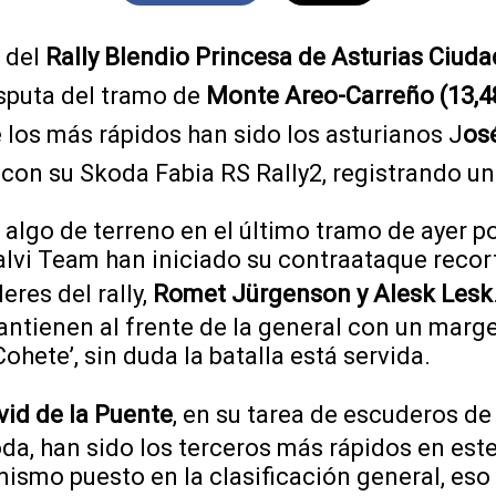
 del
Rally Blendio Princesa de Asturias Ciud
isputa del tramo de
Monte Areo-Carreño (13,4
e los más rápidos han sido los asturianos J
os
con su Skoda Fabia RS Rally2, registrando un
algo de terreno en el último tramo de ayer p
calvi Team han iniciado su contraataque recor
eres del rally,
Romet Jürgenson y Alesk Lesk
ntienen al frente de la general con un marge
hete’, sin duda la batalla está servida.
vid de la Puente
, en su tarea de escuderos de
oda, han sido los terceros más rápidos en est
ismo puesto en la clasificación general, eso s