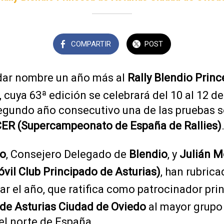
COMPARTIR
POST
dar nombre un año más al
Rally Blendio Princ
, cuya 63ª edición se celebrará del 10 al 12 d
segundo año consecutivo una de las pruebas s
CER (Supercampeonato de España de Rallies)
do
, Consejero Delegado de
Blendio
, y
Julián 
il Club Principado de Asturias)
, han rubric
r el año, que ratifica como patrocinador prin
 de Asturias Ciudad de Oviedo
al mayor grupo
el norte de España.