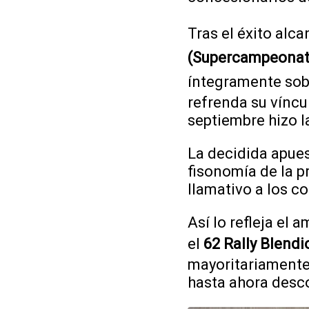
Tras el éxito alc
(Supercampeonat
íntegramente sobr
refrenda su víncu
septiembre hizo la
La decidida apues
fisonomía de la p
llamativo a los c
Así lo refleja e
el
62 Rally Blendi
mayoritariamente,
hasta ahora desco