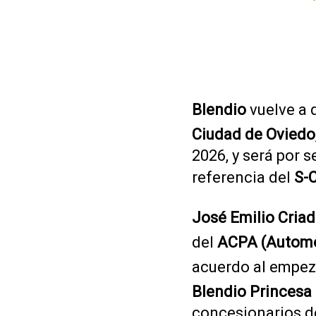
Blendio
vuelve a 
Ciudad de Oviedo
2026, y será por 
referencia del
S-
José Emilio Cria
del
ACPA (Automóv
acuerdo al empeza
Blendio Princesa
concesionarios d