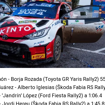
ón - Borja Rozada (Toyota GR Yaris Rally2) 55
árez - Alberto Iglesias (Škoda Fabia RS Rally
'Jandrín' López (Ford Fiesta Rally2) a 1:06.4
- Jordi Hereu (Škoda Fabia RS Rally2) a 1:45.8