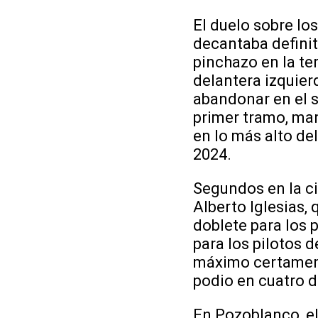
El duelo sobre lo
decantaba defini
pinchazo en la te
delantera izquierd
abandonar en el s
primer tramo, mant
en lo más alto de
2024.
Segundos en la ci
Alberto Iglesias,
doblete para los
para los pilotos 
máximo certamen 
podio en cuatro d
En Pozoblanco, el