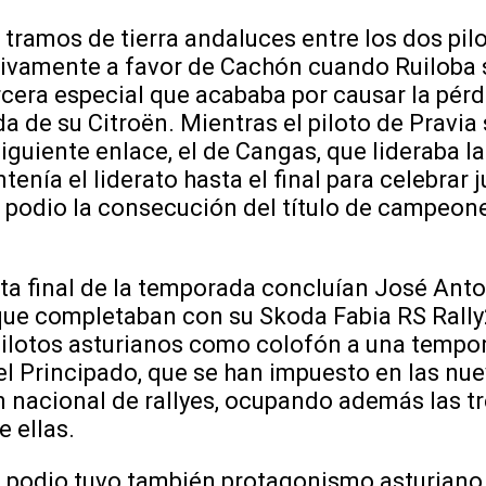
s tramos de tierra andaluces entre los dos pil
tivamente a favor de Cachón cuando Ruiloba 
rcera especial que acababa por causar la pérd
a de su Citroën. Mientras el piloto de Pravia
iguiente enlace, el de Cangas, que lideraba l
enía el liderato hasta el final para celebrar 
l podio la consecución del título de campeo
ta final de la temporada concluían José Anto
 que completaban con su Skoda Fabia RS Rall
 pilotos asturianos como colofón a una tempo
del Principado, que se han impuesto en las nu
nacional de rallyes, ocupando además las tr
e ellas.
 podio tuvo también protagonismo asturiano 