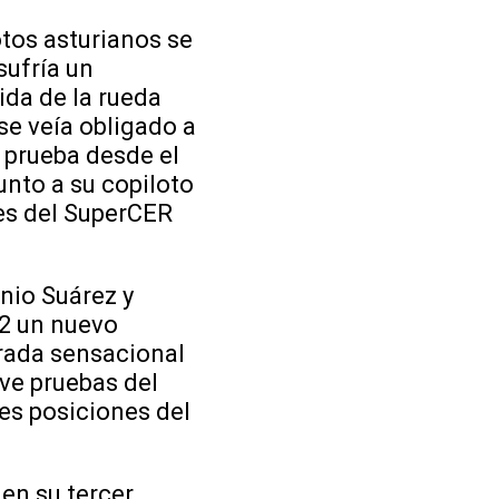
otos asturianos se
sufría un
ida de la rueda
 se veía obligado a
a prueba desde el
junto a su copiloto
nes del SuperCER
nio Suárez y
y2 un nuevo
rada sensacional
eve pruebas del
es posiciones del
en su tercer