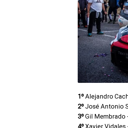
1º
Alejandro Cach
2º
José Antonio Su
3º
Gil Membrado - 
4º
Xavier Vidales 