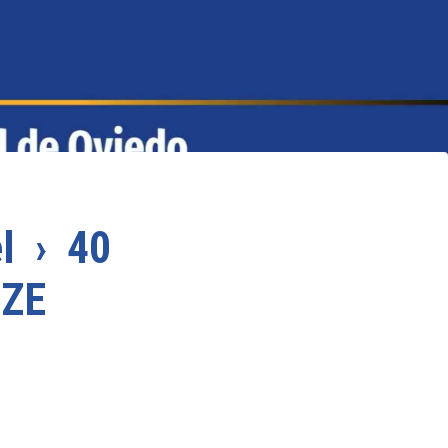
l › 40
 ZE