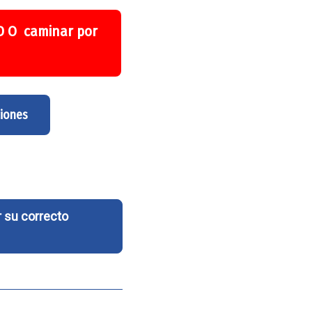
 D O caminar por
ciones
 su correcto