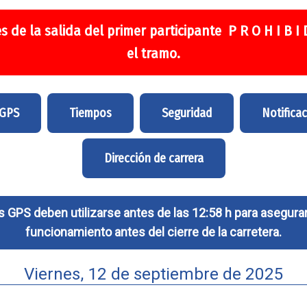
s de la salida del primer participante P R O H I B I
el tramo.
 GPS
Tiempos
Seguridad
Notifica
Dirección de carrera
 GPS deben utilizarse antes de las 12:58 h para asegurar
funcionamiento antes del cierre de la carretera.
Viernes, 12 de septiembre de 2025