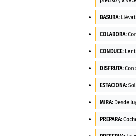
preciso y a vec
BASURA:
Llévat
COLABORA:
Con
CONDUCE:
Lento
DISFRUTA:
Con 
ESTACIONA:
Sol
MIRA:
Desde lug
PREPARA:
Coche