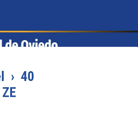
l › 40
 ZE