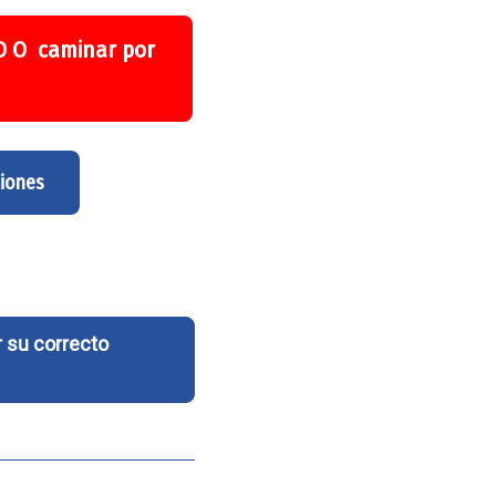
 D O caminar por
ciones
 su correcto