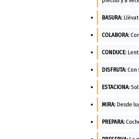
preciso y a vec
BASURA:
Llévat
COLABORA:
Con
CONDUCE:
Lento
DISFRUTA:
Con 
ESTACIONA:
Sol
MIRA:
Desde lug
PREPARA:
Coche