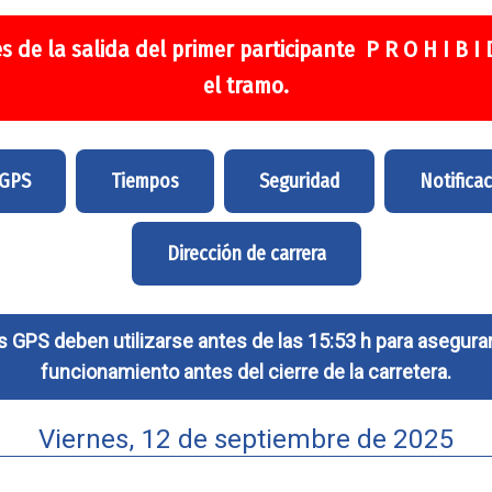
s de la salida del primer participante P R O H I B I
el tramo.
 GPS
Tiempos
Seguridad
Notifica
Dirección de carrera
 GPS deben utilizarse antes de las 15:53 h para asegurar
funcionamiento antes del cierre de la carretera.
Viernes, 12 de septiembre de 2025