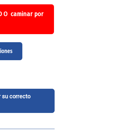
 D O caminar por
ciones
 su correcto