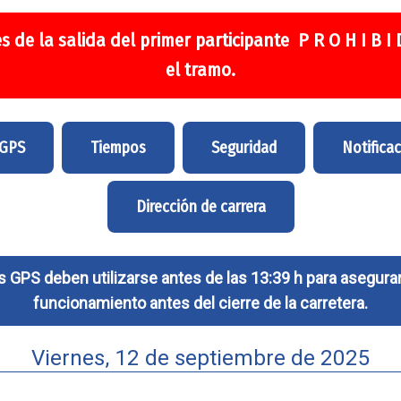
s de la salida del primer participante P R O H I B I
el tramo.
 GPS
Tiempos
Seguridad
Notifica
Dirección de carrera
 GPS deben utilizarse antes de las 13:39 h para asegurar
funcionamiento antes del cierre de la carretera.
Viernes, 12 de septiembre de 2025