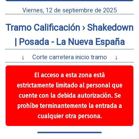
Viernes, 12 de septiembre de 2025
Tramo Calificación › Shakedown
|
Posada - La Nueva España
↓
Corte carretera inicio tramo
↓
El acceso a esta zona está
estrictamente limitado al personal que
cuente con la debida autorización. Se
prohíbe terminantemente la entrada a
cualquier otra persona.