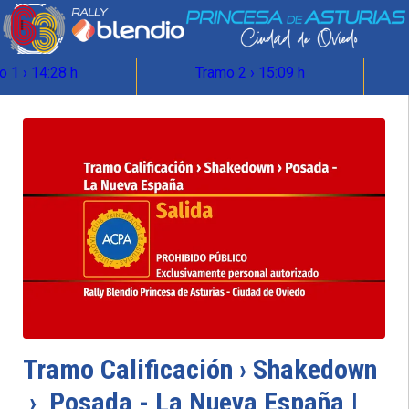
o 1 › 14:28 h
Tramo 2 › 15:09 h
Tramo Calificación › Shakedown
› Posada - La Nueva España |