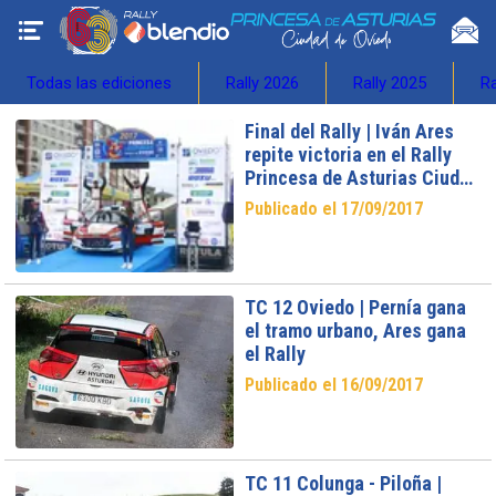
Todas las ediciones
Rally 2026
Rally 2025
Ra
Final del Rally | Iván Ares
repite victoria en el Rally
Princesa de Asturias Ciudad
de Oviedo
Publicado el 17/09/2017
TC 12 Oviedo | Pernía gana
el tramo urbano, Ares gana
el Rally
Publicado el 16/09/2017
TC 11 Colunga - Piloña |