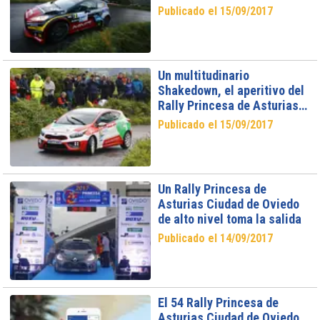
Ciudad de Oviedo y Cristian
Publicado el 15/09/2017
García abandona
Un multitudinario
Shakedown, el aperitivo del
Rally Princesa de Asturias
Ciudad de Oviedo
Publicado el 15/09/2017
Un Rally Princesa de
Asturias Ciudad de Oviedo
de alto nivel toma la salida
Publicado el 14/09/2017
El 54 Rally Princesa de
Asturias Ciudad de Oviedo,