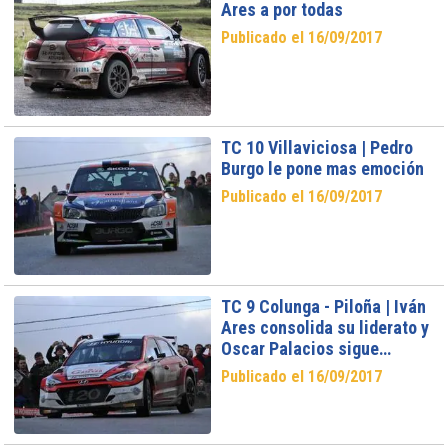
Ares a por todas
Publicado el 16/09/2017
TC 10 Villaviciosa | Pedro
Burgo le pone mas emoción
Publicado el 16/09/2017
TC 9 Colunga - Piloña | Iván
Ares consolida su liderato y
Oscar Palacios sigue
recortando
Publicado el 16/09/2017