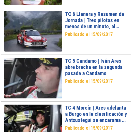
TC 6 Llanera y Resumen de
Jornada | Tres pilotos en
menos de un minuto, al
término de la primera
Publicado el 15/09/2017
jornada
TC 5 Candamo | Iván Ares
abre brecha en la segunda
pasada a Candamo
Publicado el 15/09/2017
TC 4 Morcín | Ares adelanta
a Burgo en la clasificación y
Antxustegui se encarama al
tercer puesto en la segunda
Publicado el 15/09/2017