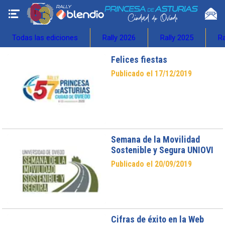
Todas las ediciones
Rally 2026
Rally 2025
Ra
Felices fiestas
Publicado el 17/12/2019
Semana de la Movilidad
Sostenible y Segura UNIOVI
Publicado el 20/09/2019
Cifras de éxito en la Web