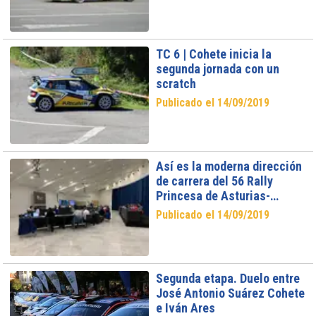
TC 6 | Cohete inicia la
segunda jornada con un
scratch
Publicado el 14/09/2019
Así es la moderna dirección
de carrera del 56 Rally
Princesa de Asturias-
Ciudad de Oviedo
Publicado el 14/09/2019
Segunda etapa. Duelo entre
José Antonio Suárez Cohete
e Iván Ares