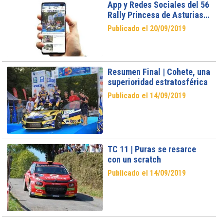
App y Redes Sociales del 56
Rally Princesa de Asturias-
Ciudad de Oviedo.
Publicado el 20/09/2019
Resumen Final | Cohete, una
superioridad estratosférica
Publicado el 14/09/2019
TC 11 | Puras se resarce
con un scratch
Publicado el 14/09/2019